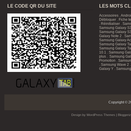
LE CODE QR DU SITE
LES MOTS C
Accessoires
.
Andro
Débloquer
.
Fiche t
.
Réinitialiser
.
Sam
Samsung Galaxy S3
Samsung Galaxy S3
Galaxy Note 2 . Sam
Samsung Galaxy Ace
Samsung Galaxy T
Samsung Galaxy Tab
10.1
. Samsung Gala
plus . Samsung Gal
Promotion
. Samsun
. Samsung Wave 2 
Galaxy Y . Samsung
Copyright © 2
Design by
WordPress Themes
| Bloggeri