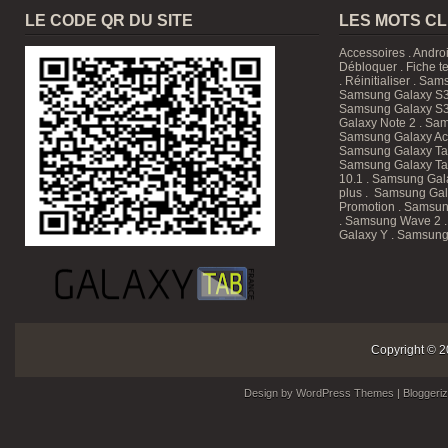
LE CODE QR DU SITE
LES MOTS C
Accessoires
.
Andro
Débloquer
.
Fiche t
.
Réinitialiser
.
Sam
Samsung Galaxy S3
Samsung Galaxy S3
Galaxy Note 2 . Sam
Samsung Galaxy Ace
Samsung Galaxy T
Samsung Galaxy Tab
10.1
. Samsung Gala
plus . Samsung Gal
Promotion
. Samsun
. Samsung Wave 2 
Galaxy Y . Samsung
Copyright © 2
Design by
WordPress Themes
| Bloggeri