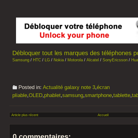
Débloquer tout les marques des téléphones por
Samsung
/
HTC
/
LG
/
Nokia
/
Motorola
/
Alcatel
/
SonyEricsson
/
Hua
Posted in:
Actualité galaxy note 3
,
écran
pliable
,
OLED
,
phablet
,
samsung
,
smartphone
,
tablette
,
tab
Article plus récent
Accueil
0 commentaires: