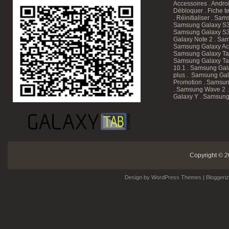
Accessoires
.
Andro
Débloquer
.
Fiche t
.
Réinitialiser
.
Sam
Samsung Galaxy S3
Samsung Galaxy S3
Galaxy Note 2 . Sam
Samsung Galaxy Ace
Samsung Galaxy T
Samsung Galaxy Tab
10.1
. Samsung Gala
plus . Samsung Gal
Promotion
. Samsun
. Samsung Wave 2 
Galaxy Y . Samsung
Copyright © 2
Design by
WordPress Themes
| Bloggeri