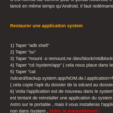
lancé en même temps qu’Android. Il faut redémarre
Restaurer une applicaiton system
1) Taper "adb shell"
2) Taper "su"
3) Taper "mount -o remount,rw /dev/block/mtdblock
4) Taper "cd /system/app" ( cela nous place dans l
5) Taper "cat
/sdcard/backup.system.app/NOM.de.l.application>N
( cela copie l'apk du dossier de la sdcard au dossi
6) Voila l'application est de nouveau dans le system 
est tentant de reinstaller une application du system v
Astro sur le portable , mais il vous installeras l'appl
non dans /system ,
faites le manuellement
!