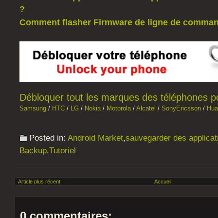
?
Comment flasher Firmware de ligne de comman
Débloquer tout les marques des téléphones por
Samsung
/
HTC
/
LG
/
Nokia
/
Motorola
/
Alcatel
/
SonyEricsson
/
Hua
Posted in:
Android Market
,
sauvegarder des applicat
Backup
,
Tutoriel
Article plus récent
Accueil
0 commentaires: